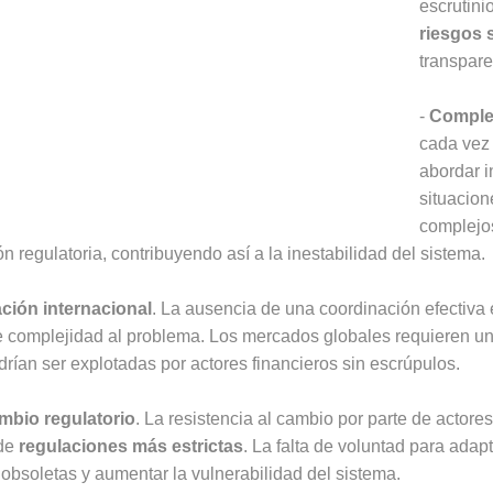
escrutini
riesgos 
transpare
-
Complej
cada vez 
abordar i
situacion
complejo
n regulatoria, contribuyendo así a la inestabilidad del sistema.
ación internacional
. La ausencia de una coordinación efectiva 
e complejidad al problema. Los mercados globales requieren u
drían ser explotadas por actores financieros sin escrúpulos.
ambio regulatorio
. La resistencia al cambio por parte de actor
 de
regulaciones más estrictas
. La falta de voluntad para ada
 obsoletas y aumentar la vulnerabilidad del sistema.