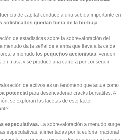
fluencia de capital conduce a una subida importante en
s sofisticados quedan fuera de la burbuja
.
ación de estadísticas sobre la sobrevaloración del
 menudo da la señal de alarma que lleva a la caída:
sores, a menudo los
pequeños accionistas
, venden
os en masa y se produce una carrera por conseguir
valoración de activos es un fenómeno que actúa como
pa potencial
para desencadenar cracks bursátiles. A
ión, se exploran las facetas de este factor
ante:
s especulativas
. La sobrevaloración a menudo surge
as especulativas, alimentadas por la euforia irracional
ular impulsa su precio a niveles desproporcionadamente