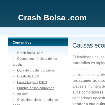
Crash Bolsa .com
Contenidos
Causas econ
Crash Bolsa .com
El fenómeno de lo
Causas económicas de los
bursátiles
es rápid
crashs
espectacular. Los p
Lista de crashs bursátiles
acciones o los acti
Crash de 1929
bruscamente
, sup
Lunes Negro (1987)
creces el número 
Burbuja de las empresas
al de compradores.
punto-com
vendedores necesi
Crisis financiera mundial de
vender a cualquier