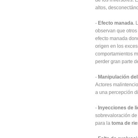
altos, desconectán
-
Efecto manada
. 
observan que otros 
efecto manada donde
origen en los exces
comportamientos mi
perder gran parte de
-
Manipulación de
Actores malintenc
a una percepción dis
-
Inyecciones de l
sobrevaloración de 
para la
toma de ri