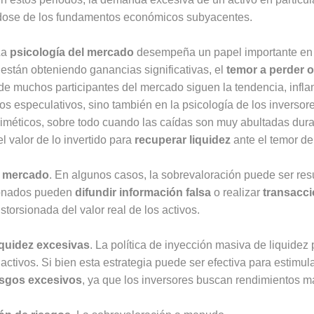
dose de los fundamentos económicos subyacentes.
La
psicología del mercado
desempeña un papel importante en l
están obteniendo ganancias significativas, el
temor a perder 
 muchos participantes del mercado siguen la tendencia, inflan
os especulativos, sino también en la psicología de los inversor
méticos, sobre todo cuando las caídas son muy abultadas duran
l valor de lo invertido para
recuperar liquidez
ante el temor d
l mercado
. En algunos casos, la sobrevaloración puede ser re
ionados pueden
difundir información falsa
o realizar
transacci
torsionada del valor real de los activos.
iquidez excesivas
. La política de inyección masiva de liquidez 
activos. Si bien esta estrategia puede ser efectiva para estimu
esgos excesivos
, ya que los inversores buscan rendimientos má