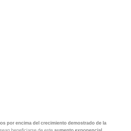
ios por encima del crecimiento demostrado de la
sean beneficiarse de este
aumento exponencial
.