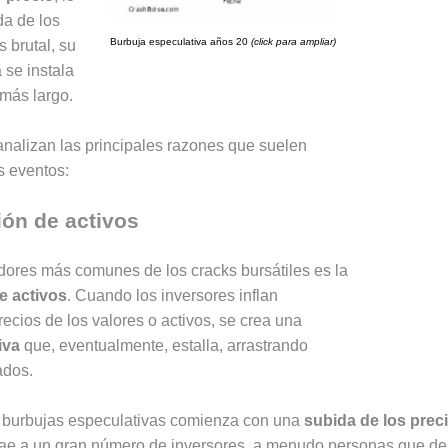
da de los
Burbuja especulativa años 20
(click para ampliar)
es brutal, su
 se instala
más largo.
analizan las principales razones que suelen
 eventos:
ón de activos
dores más comunes de los cracks bursátiles es la
e activos
. Cuando los inversores inflan
precios de los valores o activos, se crea una
iva
que, eventualmente, estalla, arrastrando
ados.
 burbujas especulativas comienza con una
subida de los prec
trae a un gran número de inversores, a menudo personas que de