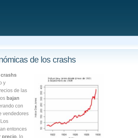
ómicas de los crashs
s
crashs
o y
recios de las
vos
bajan
erando con
de vendedores
 Los
tan entonces
 precio
, lo