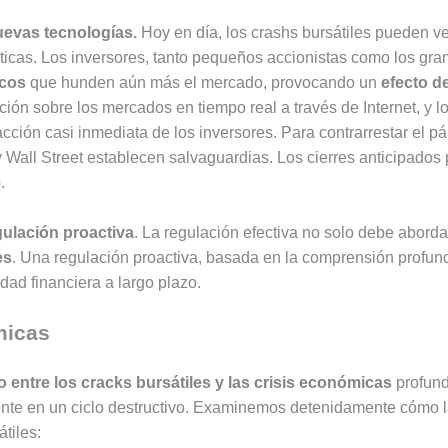
uevas tecnologías.
Hoy en día, los crashs bursátiles pueden v
ticas. Los inversores, tanto pequeños accionistas como los gr
icos
que hunden aún más el mercado, provocando un
efecto d
ción sobre los mercados en tiempo real a través de Internet, y l
ción casi inmediata de los inversores. Para contrarrestar el pá
y Wall Street establecen salvaguardias. Los cierres anticipado
.
ulación proactiva
. La regulación efectiva no solo debe aborda
es
. Una regulación proactiva, basada en la comprensión profun
dad financiera a largo plazo.
micas
o entre los cracks bursátiles y las crisis económicas
profund
te en un ciclo destructivo. Examinemos detenidamente cómo las
tiles: