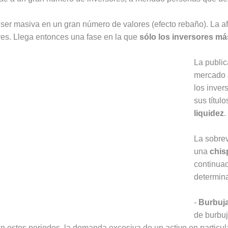
ser masiva en un gran número de valores (efecto rebaño). La a
res. Llega entonces una fase en la que
sólo los inversores má
La public
mercado a
los inver
sus títul
liquidez
.
La sobre
una
chis
continuac
determin
-
Burbuja
de burbuj
En estos periodos, la demanda excesiva de un activo en partic