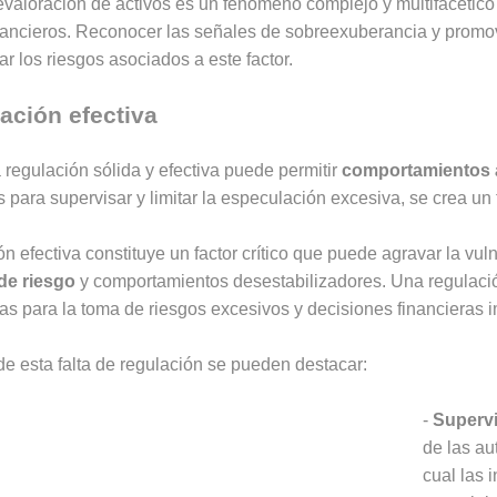
brevaloración de activos es un fenómeno complejo y multifacét
nancieros. Reconocer las señales de sobreexuberancia y promo
ar los riesgos asociados a este factor.
lación efectiva
regulación sólida y efectiva puede permitir
comportamientos 
ara supervisar y limitar la especulación excesiva, se crea un te
ón efectiva constituye un factor crítico que puede agravar la vu
de riesgo
y comportamientos desestabilizadores. Una regulaci
as para la toma de riesgos excesivos y decisiones financieras 
de esta falta de regulación se pueden destacar:
-
Supervi
de las au
cual las 