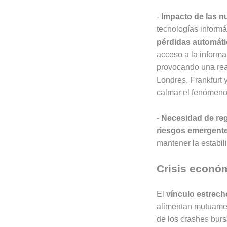
-
Impacto de las n
tecnologías informá
pérdidas automát
acceso a la informa
provocando una reac
Londres, Frankfurt 
calmar el fenómeno
-
Necesidad de reg
riesgos emergent
mantener la estabili
Crisis econó
El
vínculo estrech
alimentan mutuamen
de los crashes bursá