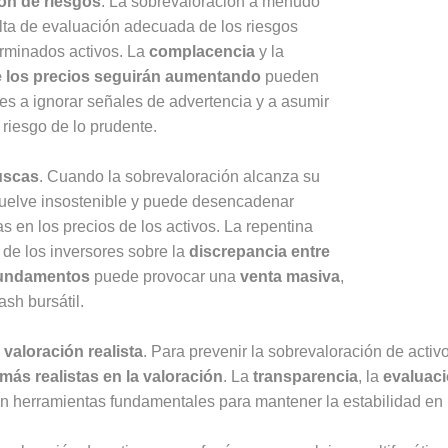
ión de riesgos
. La sobrevaloración a menudo
lta de evaluación adecuada de los riesgos
rminados activos. La
complacencia
y la
 los precios seguirán aumentando
pueden
ores a ignorar señales de advertencia y a asumir
riesgo de lo prudente.
uscas
. Cuando la sobrevaloración alcanza su
uelve insostenible y puede desencadenar
s en los precios de los activos. La repentina
de los inversores sobre la
discrepancia entre
 fundamentos
puede provocar una
venta masiva
,
ash bursátil.
 valoración realista
. Para prevenir la sobrevaloración de activ
ás realistas en la valoración
. La
transparencia
, la
evaluaci
n herramientas fundamentales para mantener la estabilidad en 