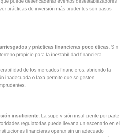
ico que puede desencadenar eventos desestabilizadores
ver prácticas de inversión más prudentes son pasos
arriesgados
y
prácticas financieras poco éticas
. Sin
rreno propicio para la inestabilidad financiera.
lnerabilidad de los mercados financieros, abriendo la
ón inadecuada o laxa permite que se gesten
imprudentes.
sión insuficiente
. La supervisión insuficiente por parte
toridades regulatorias puede llevar a un escenario en el
instituciones financieras operan sin un adecuado